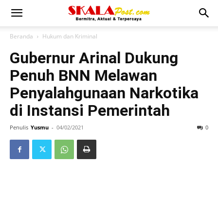
Beranda
Hukum dan Kriminal
Gubernur Arinal Dukung
Penuh BNN Melawan
Penyalahgunaan Narkotika
di Instansi Pemerintah
Penulis
Yusmu
-
04/02/2021
0