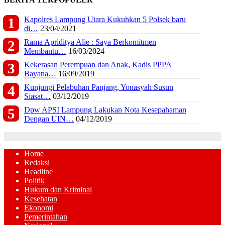
Kapolres Lampung Utara Kukuhkan 5 Polsek baru
di…
23/04/2021
Rama Apriditya Alie : Saya Berkomitmen
Membantu…
16/03/2024
Kekerasan Perempuan dan Anak, Kadis PPPA
Bayana…
16/09/2019
Kunjungi Pelabuhan Panjang, Yonasyah Susun
Siasat…
03/12/2019
Dpw APSI Lampung Lakukan Nota Kesepahaman
Dengan UIN…
04/12/2019
Home
Redaksi
Headline
Politik
Hukum dan Kriminal
Kesehatan
Ekonomi
Pemerintahan