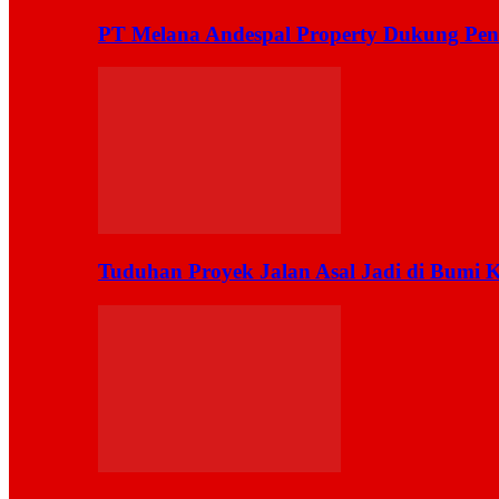
PT Melana Andespal Property Dukung Pen
Tuduhan Proyek Jalan Asal Jadi di Bumi