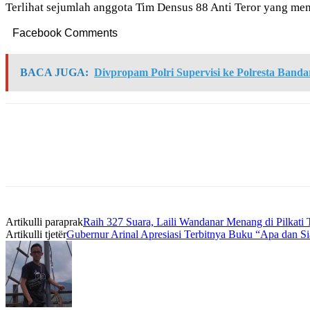
Terlihat sejumlah anggota Tim Densus 88 Anti Teror yang mem
Facebook Comments
BACA JUGA:
Divpropam Polri Supervisi ke Polresta Band
Artikulli paraprak
Raih 327 Suara, Laili Wandanar Menang di Pilkat
Artikulli tjetër
Gubernur Arinal Apresiasi Terbitnya Buku “Apa dan 