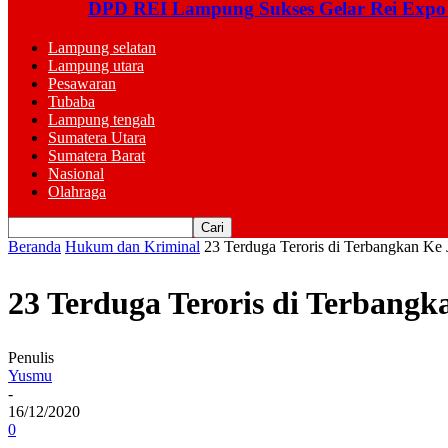
DPD REI Lampung Sukses Gelar Rei Expo
Lampung selatan
Lampung utara
Pesawaran
Tubaba
Lampung tengah
Sumatera Utara
Sumatera Barat
Nasional
Olahraga
Beranda
Hukum dan Kriminal
23 Terduga Teroris di Terbangkan Ke 
23 Terduga Teroris di Terbangk
Penulis
Yusmu
-
16/12/2020
0