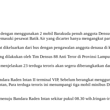
 dengan menggunakan 2 mobil Barakuda penuh anggota Densus 
emasuki pesawat Batik Air yang dicarter hanya mengangkut para
aat dikeluarkan dari bus dengan pengawalan anggota denaua di
ang dilakukan oleh Tim Densus 88 Anti Teror di Provinsi Lampu
jelaskan 23 terduga teroris akan segera diberangkatkan dari
Bandara Raden Intan II terminal VIP, Sebelum berangkat menggu
n, Para terduga teroris ini menumpangi tiga mobil minibus Di
enuju Bandara Raden Intan sekitar pukul 08.30 wib.Iringan-ir