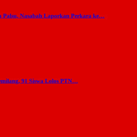
a Palsu, Nasabah Laporkan Perkara ke…
milang, 91 Siswa Lolos PTN…