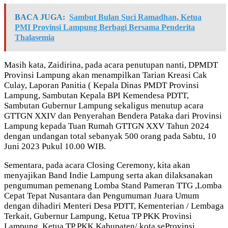
BACA JUGA:
Sambut Bulan Suci Ramadhan, Ketua
PMI Provinsi Lampung Berbagi Bersama Penderita
Thalasemia
Masih kata, Zaidirina, pada acara penutupan nanti, DPMDT
Provinsi Lampung akan menampilkan Tarian Kreasi Cak
Culay, Laporan Panitia ( Kepala Dinas PMDT Provinsi
Lampung, Sambutan Kepala BPI Kemendesa PDTT,
Sambutan Gubernur Lampung sekaligus menutup acara
GTTGN XXIV dan Penyerahan Bendera Pataka dari Provinsi
Lampung kepada Tuan Rumah GTTGN XXV Tahun 2024
dengan undangan total sebanyak 500 orang pada Sabtu, 10
Juni 2023 Pukul 10.00 WIB.
Sementara, pada acara Closing Ceremony, kita akan
menyajikan Band Indie Lampung serta akan dilaksanakan
pengumuman pemenang Lomba Stand Pameran TTG ,Lomba
Cepat Tepat Nusantara dan Pengumuman Juara Umum
dengan dihadiri Menteri Desa PDTT, Kementerian / Lembaga
Terkait, Gubernur Lampung, Ketua TP PKK Provinsi
Lampung, Ketua TP PKK Kabupaten/ kota seProvinsi