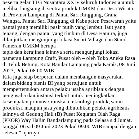
peserta gelar TTG Nusantara XXIV seluruh Indonesia untuk
melihat langsung di sentra produk UMKM dan Desa Wisata
di Provinsi Lampung di Pantai Sari Ringgung, Graha
Wangsa, Pantai Sari Ringgung di Kabupaten Pesawaran yaitu
pantai yang memiliki pasir putih yang lembut, laut yang
tenang, dengan pantai yang rimbun di Desa Hanura, juga
dilanjutkan mengunjungi lokasi Smart Village dan Stand
Pameran UMKM berupa
tapis dan kerajinan lainnya serta mengunjungi lokasi
pameran Lampung Craft, Pusat oleh – oleh Toko Aneka Rasa
di Teluk Betung, Kota Bandar Lampung pada Kamis, 08 Juni
2023, Pukul 08.00 WIB.
Kita juga siap berperan dalam membangun masyarakat
dalam bidang bisnis BI yang bertujuan untuk
mempertemukan antara pelaku usaha agribisnis dengan
pengusaha dan instansi terkait untuk meningkatkan
kesempatan promosi/transkasi teknologi produk, saran
produksi, maupun jasa yang dibutuhkan pelaku agribisnis
lainnya di Gedung Hall (B) Pusat Kegiatan Olah Raga
(PKOR) Way Halim Bandarlampung pada Selasa s.d Jumat,
tanggal 06 s.d 09 Juni 2023 Pukul 09.00 WIB sampai dengan
selesai,” ujarnya.