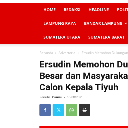
HOME
REDAKSI
HEADLINE
POLI
LAMPUNG RAYA
BANDAR LAMPUNG
SUMATERA UTARA
SUMATERA BARAT
Beranda
Advertorial
Ersudin Memohon Dukungan d
Ersudin Memohon Duk
Besar dan Masyaraka
Calon Kepala Tiyuh
Penulis
Yusmu
-
16/08/2021