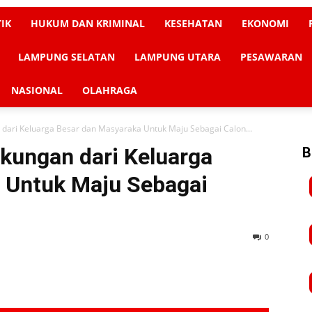
TIK
HUKUM DAN KRIMINAL
KESEHATAN
EKONOMI
LAMPUNG SELATAN
LAMPUNG UTARA
PESAWARAN
NASIONAL
OLAHRAGA
ari Keluarga Besar dan Masyaraka Untuk Maju Sebagai Calon...
ungan dari Keluarga
B
 Untuk Maju Sebagai
0