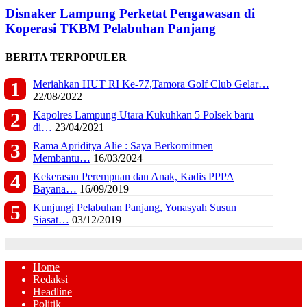
Disnaker Lampung Perketat Pengawasan di
Koperasi TKBM Pelabuhan Panjang
BERITA TERPOPULER
Meriahkan HUT RI Ke-77,Tamora Golf Club Gelar…
22/08/2022
Kapolres Lampung Utara Kukuhkan 5 Polsek baru
di…
23/04/2021
Rama Apriditya Alie : Saya Berkomitmen
Membantu…
16/03/2024
Kekerasan Perempuan dan Anak, Kadis PPPA
Bayana…
16/09/2019
Kunjungi Pelabuhan Panjang, Yonasyah Susun
Siasat…
03/12/2019
Home
Redaksi
Headline
Politik