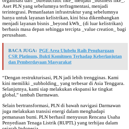
organisasi dari _bureaucratic like_ menjadi _business like_.
Aset PLN yang sebelumnya terfragmentasi, menjadi
terintegrasi. Pemanfaatan infrastruktur yang sebelumnya
hanya untuk layanan kelistrikan, kini bisa dikembangkan
menjadi layanan bisnis _beyond kWh_ (di luar kelistrikan)
berbasis masa depan sehingga tercipta _value creation_ bagi
perusahaan.
BACA JUGA:
PGE Area Ulubelu Raih Penghargaan
CSR Platinum, Bukti Komitmen Terhadap Keberlanjutan
dan Pemberdayaan Masyarakat
“Dengan restrukturisasi, PLN jadi lebih trengginas. Kami
kini memiliki _subholding_ yang terbesar di Asia Tenggara.
Selanjutnya, kami siap melakukan ekspansi ke tingkat
global,” tambah Darmawan.
Selain bertransformasi, PLN di bawah navigasi Darmawan
juga melakukan transisi energi dalam menghadapi
pemanasan bumi. PLN berhasil menyusun Rencana Usaha
Penyediaan Tenaga Listrik (RUPTL) yang terhijau dalam
sejarah Indonesia.