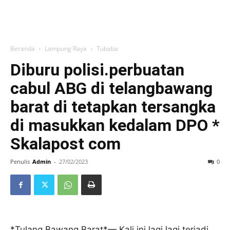
Beranda
Lampung Raya
Tubaba
Diburu polisi.perbuatan
cabul ABG di telangbawang
barat di tetapkan tersangka
di masukkan kedalam DPO *
Skalapost com
Penulis
Admin
-
27/02/2023
0
*Tulang Bawang Barat*— Kali ini lagi lagi terjadi