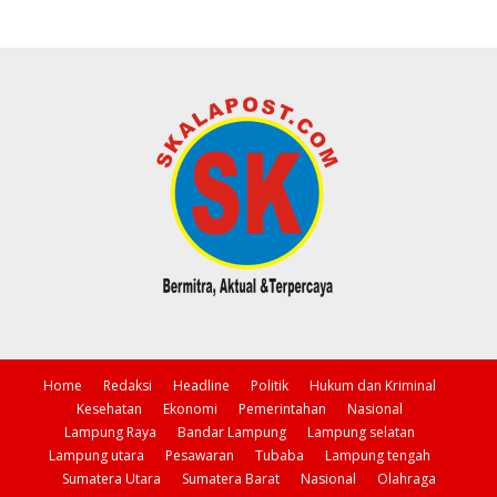
Home
Redaksi
Headline
Politik
Hukum dan Kriminal
Kesehatan
Ekonomi
Pemerintahan
Nasional
Lampung Raya
Bandar Lampung
Lampung selatan
Lampung utara
Pesawaran
Tubaba
Lampung tengah
Sumatera Utara
Sumatera Barat
Nasional
Olahraga