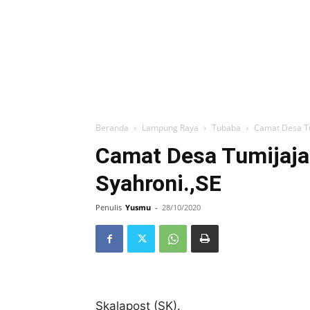
Beranda
Lampung Raya
Tubaba
Camat Desa Tum
Camat Desa Tumijajar
Syahroni.,SE
Penulis
Yusmu
-
28/10/2020
Skalapost (SK).