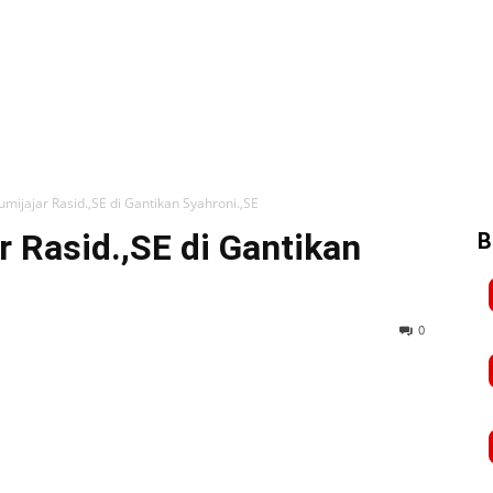
ijajar Rasid.,SE di Gantikan Syahroni.,SE
 Rasid.,SE di Gantikan
B
0