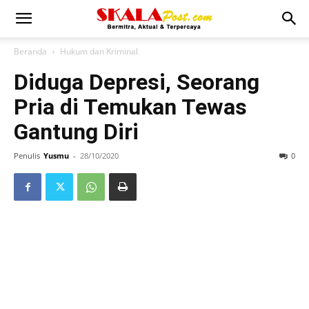
Beranda
Hukum dan Kriminal
Diduga Depresi, Seorang
Pria di Temukan Tewas
Gantung Diri
Penulis
Yusmu
-
28/10/2020
0