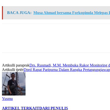
BACA JUGA:
Musa Ahmad bersama Forkopimda Melepas P
Artikulli paraprak
Drs. Rusmadi, M.M. Membuka Rakor Monitoring d
Artikulli tjetër
Dprd Rapat Paripurna Dalam Rangka Pertangungjawapa
Yusmu
ARTIKEL TERKAIT
DARI PENULIS