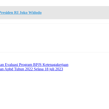
residen RI Joko Widodo
an Evaluasi Program BPJS Ketenagakerjaan
n Apbd Tuhun 2022 Selasa 18 juli 2023