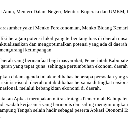
ruf Amin, Menteri Dalam Negeri, Menteri Koperasi dan UMKM, 
n narasumber yakni Menko Perekonomian, Menko Bidang Kemari
ki beragam potensi lokal yang terbentang luas di daerah nus
ktualisasikan dan mengoptimalkan potensi yang ada di daera
mengurangi ketimpangan.
aerah yang bermanfaat bagi masyarakat, Pemerintah Kabupate
ggaran yang tepat guna, sehingga pertumbuhan ekonomi daerah y
n dalam agenda ini akan dibahas beberapa persoalan yang su
risir isu-isu di daerah untuk dibahas bersama di tingkat nasio
sional, melalui kebangkitan ekonomi di daerah.
akan Apkasi merupakan mitra strategis Pemerintah Kabupaten
njadi wadah kerjasama yang harmonis dan saling menguntungka
 Lampung Tengah selain hadir sebagai peserta Apkasi Otonomi
.