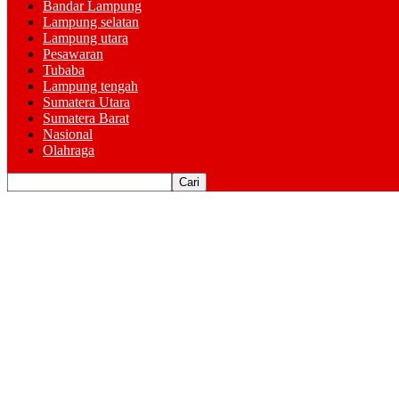
Bandar Lampung
Lampung selatan
Lampung utara
Pesawaran
Tubaba
Lampung tengah
Sumatera Utara
Sumatera Barat
Nasional
Olahraga