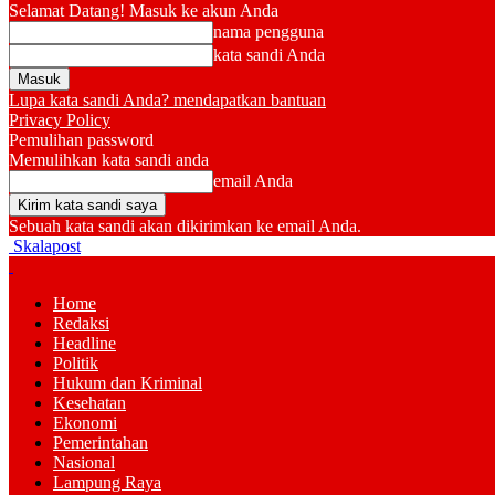
Selamat Datang! Masuk ke akun Anda
nama pengguna
kata sandi Anda
Lupa kata sandi Anda? mendapatkan bantuan
Privacy Policy
Pemulihan password
Memulihkan kata sandi anda
email Anda
Sebuah kata sandi akan dikirimkan ke email Anda.
Skalapost
Home
Redaksi
Headline
Politik
Hukum dan Kriminal
Kesehatan
Ekonomi
Pemerintahan
Nasional
Lampung Raya