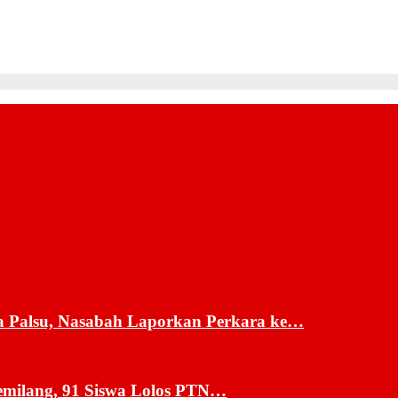
a Palsu, Nasabah Laporkan Perkara ke…
milang, 91 Siswa Lolos PTN…