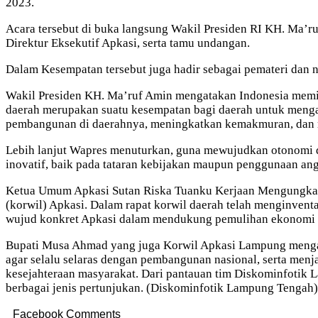
2023.
Acara tersebut di buka langsung Wakil Presiden RI KH. Ma’
Direktur Eksekutif Apkasi, serta tamu undangan.
Dalam Kesempatan tersebut juga hadir sebagai pemateri da
Wakil Presiden KH. Ma’ruf Amin mengatakan Indonesia memili
daerah merupakan suatu kesempatan bagi daerah untuk menga
pembangunan di daerahnya, meningkatkan kemakmuran, dan 
Lebih lanjut Wapres menuturkan, guna mewujudkan otonomi d
inovatif, baik pada tataran kebijakan maupun penggunaan an
Ketua Umum Apkasi Sutan Riska Tuanku Kerjaan Mengungkapka
(korwil) Apkasi. Dalam rapat korwil daerah telah menginventa
wujud konkret Apkasi dalam mendukung pemulihan ekonomi na
Bupati Musa Ahmad yang juga Korwil Apkasi Lampung mengat
agar selalu selaras dengan pembangunan nasional, serta me
kesejahteraan masyarakat. Dari pantauan tim Diskominfotik
berbagai jenis pertunjukan. (Diskominfotik Lampung Tengah)
Facebook Comments