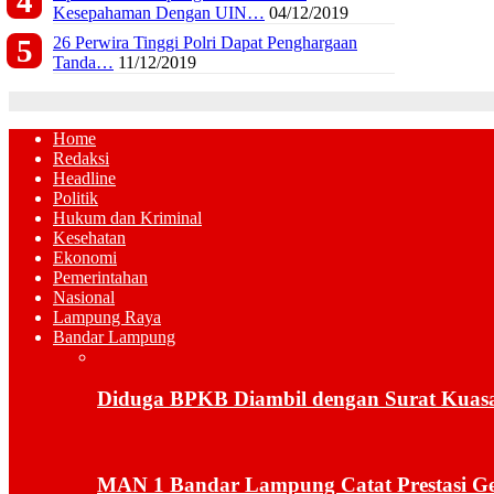
Kesepahaman Dengan UIN…
04/12/2019
26 Perwira Tinggi Polri Dapat Penghargaan
Tanda…
11/12/2019
Home
Redaksi
Headline
Politik
Hukum dan Kriminal
Kesehatan
Ekonomi
Pemerintahan
Nasional
Lampung Raya
Bandar Lampung
Diduga BPKB Diambil dengan Surat Kuas
MAN 1 Bandar Lampung Catat Prestasi Ge