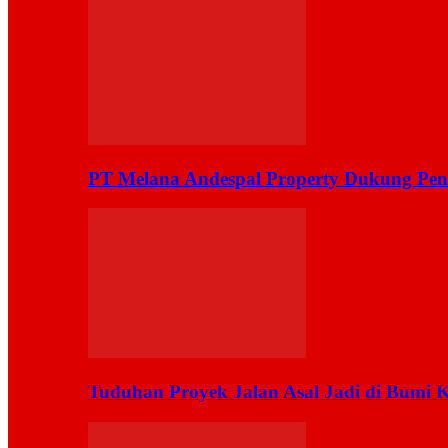
PT Melana Andespal Property Dukung Pen
Tuduhan Proyek Jalan Asal Jadi di Bumi