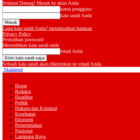
Selamat Datang! Masuk ke akun Anda
nama pengguna
kata sandi Anda
Lupa kata sandi Anda? mendapatkan bantuan
Privacy Policy
Pemulihan password
Memulihkan kata sandi anda
email Anda
Sebuah kata sandi akan dikirimkan ke email Anda.
Skalapost
Home
Redaksi
Headline
Politik
Hukum dan Kriminal
Kesehatan
Ekonomi
Pemerintahan
Nasional
Lampung Raya