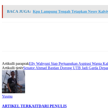
BACA JUGA:
Kpu Lampung Tengah Tetapkan Nessy Kalviya
Artikulli paraprak
Elly Wahyuni Siap Perjuangkan Aspirasi Warga Kal
Artikulli tjetër
Senator Ahmad Bastian Dorong UTB Jadi Garda Depan
Yusmu
ARTIKEL TERKAIT
DARI PENULIS