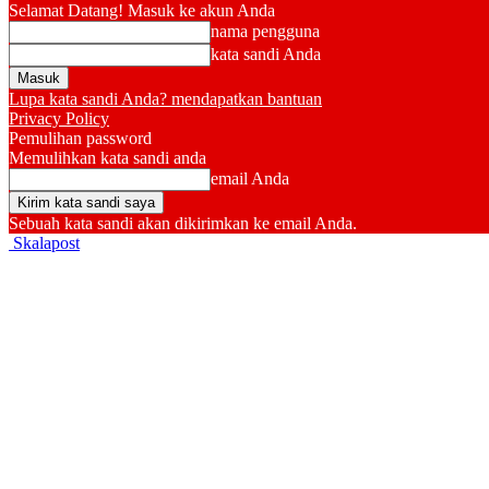
Selamat Datang! Masuk ke akun Anda
nama pengguna
kata sandi Anda
Lupa kata sandi Anda? mendapatkan bantuan
Privacy Policy
Pemulihan password
Memulihkan kata sandi anda
email Anda
Sebuah kata sandi akan dikirimkan ke email Anda.
Skalapost