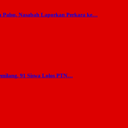
a Palsu, Nasabah Laporkan Perkara ke…
milang, 91 Siswa Lolos PTN…