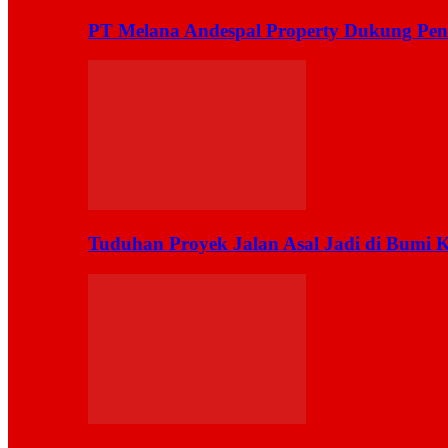
PT Melana Andespal Property Dukung Pen
Tuduhan Proyek Jalan Asal Jadi di Bumi