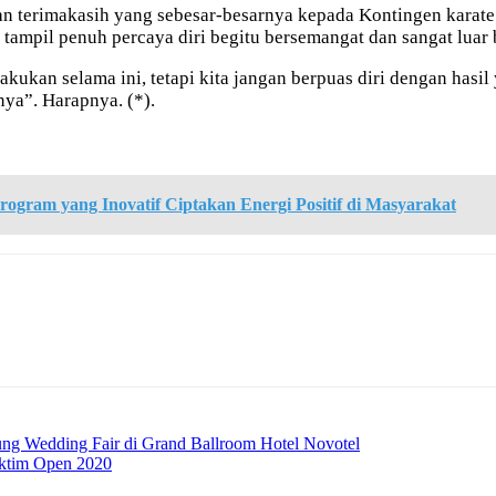
 terimakasih yang sebesar-besarnya kepada Kontingen karate 
 tampil penuh percaya diri begitu bersemangat dan sangat luar 
ilakukan selama ini, tetapi kita jangan berpuas diri dengan has
nya”. Harapnya. (*).
ogram yang Inovatif Ciptakan Energi Positif di Masyarakat
ung Wedding Fair di Grand Ballroom Hotel Novotel
aktim Open 2020