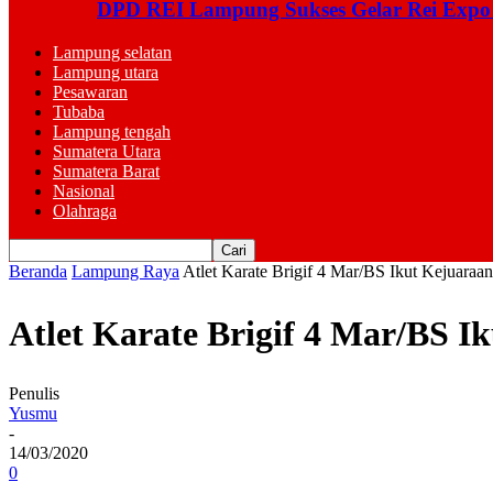
DPD REI Lampung Sukses Gelar Rei Expo
Lampung selatan
Lampung utara
Pesawaran
Tubaba
Lampung tengah
Sumatera Utara
Sumatera Barat
Nasional
Olahraga
Beranda
Lampung Raya
Atlet Karate Brigif 4 Mar/BS Ikut Kejuaraa
Atlet Karate Brigif 4 Mar/BS 
Penulis
Yusmu
-
14/03/2020
0