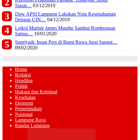
Siasat…
03/12/2019
Dpw APSI Lampung Lakukan Nota Kesepahaman
Dengan UIN…
04/12/2019
Letkol Marinir James Munthe Sambut Rombongan
Satgas…
10/01/2020
Supriyadi: Insan Pers di Bumi Ruwa Jurai Sangat…
09/02/2020
Home
Redaksi
Headline
Politik
Hukum dan Kriminal
Kesehatan
Ekonomi
Pemerintahan
Nasional
Lampung Raya
Bandar Lampung