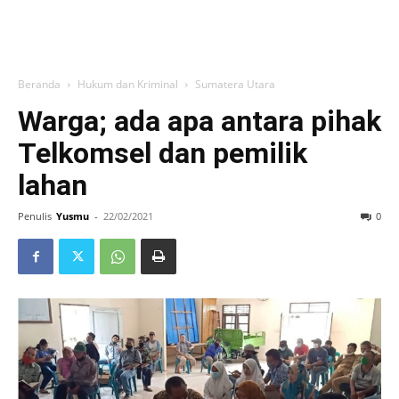
Beranda
Hukum dan Kriminal
Sumatera Utara
Warga; ada apa antara pihak
Telkomsel dan pemilik
lahan
Penulis
Yusmu
-
22/02/2021
0