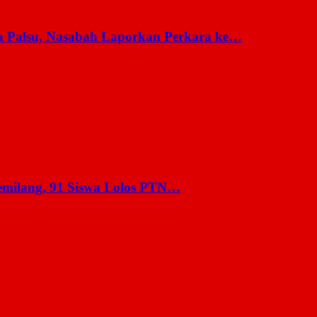
a Palsu, Nasabah Laporkan Perkara ke…
milang, 91 Siswa Lolos PTN…