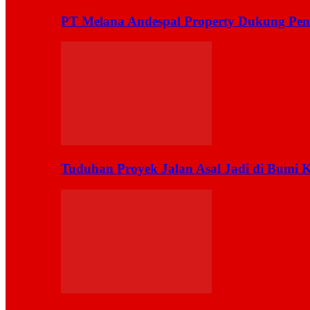
PT Melana Andespal Property Dukung Pen
Tuduhan Proyek Jalan Asal Jadi di Bumi