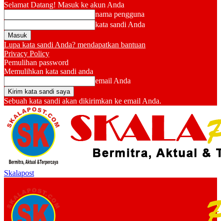
Selamat Datang! Masuk ke akun Anda
nama pengguna
kata sandi Anda
Lupa kata sandi Anda? mendapatkan bantuan
Privacy Policy
Pemulihan password
Memulihkan kata sandi anda
email Anda
Sebuah kata sandi akan dikirimkan ke email Anda.
Skalapost