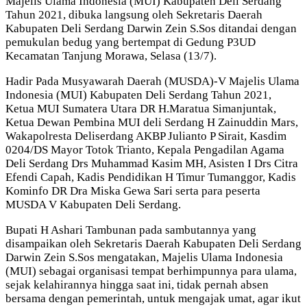
Majelis Ulama Indonesia (MUI) Kabupaten Deli Serdang
Tahun 2021, dibuka langsung oleh Sekretaris Daerah
Kabupaten Deli Serdang Darwin Zein S.Sos ditandai dengan
pemukulan bedug yang bertempat di Gedung P3UD
Kecamatan Tanjung Morawa, Selasa (13/7).
Hadir Pada Musyawarah Daerah (MUSDA)-V Majelis Ulama
Indonesia (MUI) Kabupaten Deli Serdang Tahun 2021,
Ketua MUI Sumatera Utara DR H.Maratua Simanjuntak,
Ketua Dewan Pembina MUI deli Serdang H Zainuddin Mars,
Wakapolresta Deliserdang AKBP Julianto P Sirait, Kasdim
0204/DS Mayor Totok Trianto, Kepala Pengadilan Agama
Deli Serdang Drs Muhammad Kasim MH, Asisten I Drs Citra
Efendi Capah, Kadis Pendidikan H Timur Tumanggor, Kadis
Kominfo DR Dra Miska Gewa Sari serta para peserta
MUSDA V Kabupaten Deli Serdang.
Bupati H Ashari Tambunan pada sambutannya yang
disampaikan oleh Sekretaris Daerah Kabupaten Deli Serdang
Darwin Zein S.Sos mengatakan, Majelis Ulama Indonesia
(MUI) sebagai organisasi tempat berhimpunnya para ulama,
sejak kelahirannya hingga saat ini, tidak pernah absen
bersama dengan pemerintah, untuk mengajak umat, agar ikut