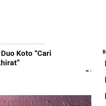
 “Cari Kesuksesan Dunia Akhirat”
Duo Koto “Cari
B
hirat”
0