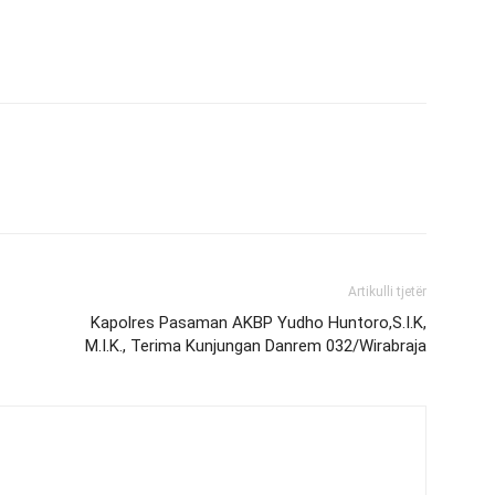
Artikulli tjetër
Kapolres Pasaman AKBP Yudho Huntoro,S.I.K,
M.I.K., Terima Kunjungan Danrem 032/Wirabraja