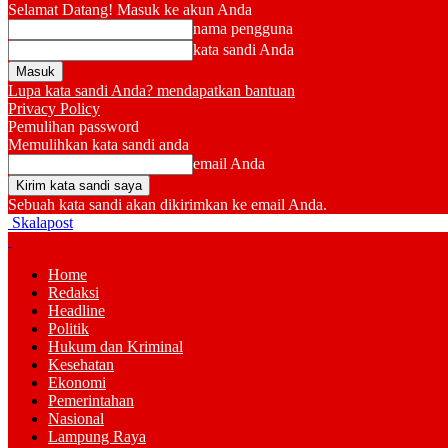
Selamat Datang! Masuk ke akun Anda
nama pengguna
kata sandi Anda
Lupa kata sandi Anda? mendapatkan bantuan
Privacy Policy
Pemulihan password
Memulihkan kata sandi anda
email Anda
Sebuah kata sandi akan dikirimkan ke email Anda.
Skalapost
Home
Redaksi
Headline
Politik
Hukum dan Kriminal
Kesehatan
Ekonomi
Pemerintahan
Nasional
Lampung Raya