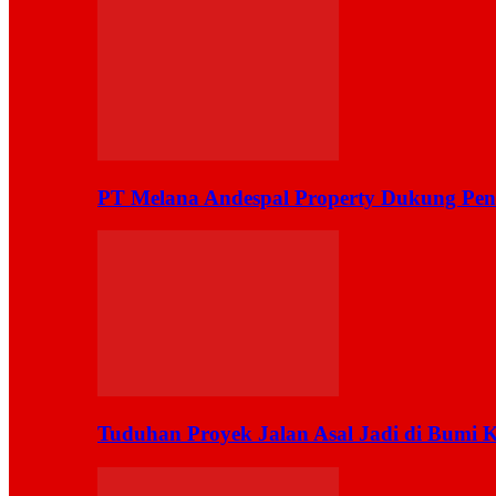
PT Melana Andespal Property Dukung Pen
Tuduhan Proyek Jalan Asal Jadi di Bumi