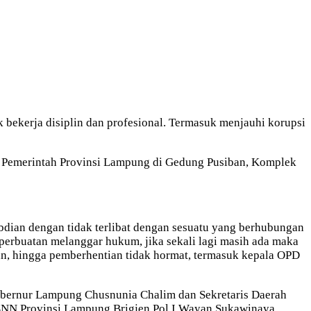
bekerja disiplin dan profesional. Termasuk menjauhi korupsi
an Pemerintah Provinsi Lampung di Gedung Pusiban, Komplek
abdian dengan tidak terlibat dengan sesuatu yang berhubungan
 perbuatan melanggar hukum, jika sekali lagi masih ada maka
an, hingga pemberhentian tidak hormat, termasuk kepala OPD
ubernur Lampung Chusnunia Chalim dan Sekretaris Daerah
a BNN Provinsi Lampung Brigjen Pol I Wayan Sukawinaya.