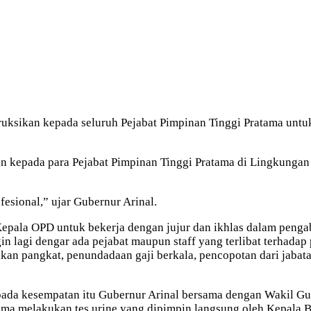
ksikan kepada seluruh Pejabat Pimpinan Tinggi Pratama untuk 
han kepada para Pejabat Pimpinan Tinggi Pratama di Lingkung
esional,” ujar Gubernur Arinal.
 Kepala OPD untuk bekerja dengan jujur dan ikhlas dalam peng
n lagi dengar ada pejabat maupun staff yang terlibat terhadap
kan pangkat, penundadaan gaji berkala, pencopotan dari jabat
pada kesempatan itu Gubernur Arinal bersama dengan Wakil G
atama melakukan tes urine yang dipimpin langsung oleh Kepal