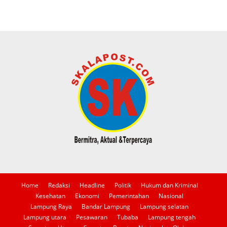
Home
Redaksi
Headline
Politik
Hukum dan Kriminal
Kesehatan
Ekonomi
Pemerintahan
Nasional
Lampung Raya
Bandar Lampung
Lampung selatan
Lampung utara
Pesawaran
Tubaba
Lampung tengah