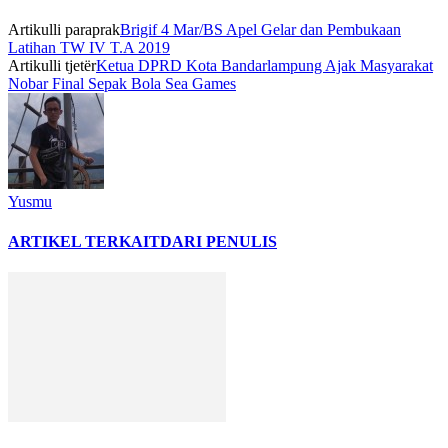
Artikulli paraprak
Brigif 4 Mar/BS Apel Gelar dan Pembukaan
Latihan TW IV T.A 2019
Artikulli tjetër
Ketua DPRD Kota Bandarlampung Ajak Masyarakat
Nobar Final Sepak Bola Sea Games
Yusmu
ARTIKEL TERKAIT
DARI PENULIS