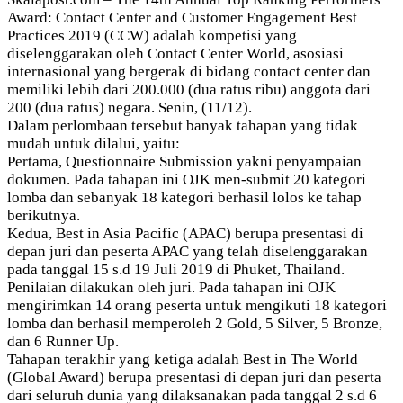
Award: Contact Center and Customer Engagement Best
Practices 2019 (CCW) adalah kompetisi yang
diselenggarakan oleh Contact Center World, asosiasi
internasional yang bergerak di bidang contact center dan
memiliki lebih dari 200.000 (dua ratus ribu) anggota dari
200 (dua ratus) negara. Senin, (11/12).
Dalam perlombaan tersebut banyak tahapan yang tidak
mudah untuk dilalui, yaitu:
Pertama, Questionnaire Submission yakni penyampaian
dokumen. Pada tahapan ini OJK men-submit 20 kategori
lomba dan sebanyak 18 kategori berhasil lolos ke tahap
berikutnya.
Kedua, Best in Asia Pacific (APAC) berupa presentasi di
depan juri dan peserta APAC yang telah diselenggarakan
pada tanggal 15 s.d 19 Juli 2019 di Phuket, Thailand.
Penilaian dilakukan oleh juri. Pada tahapan ini OJK
mengirimkan 14 orang peserta untuk mengikuti 18 kategori
lomba dan berhasil memperoleh 2 Gold, 5 Silver, 5 Bronze,
dan 6 Runner Up.
Tahapan terakhir yang ketiga adalah Best in The World
(Global Award) berupa presentasi di depan juri dan peserta
dari seluruh dunia yang dilaksanakan pada tanggal 2 s.d 6