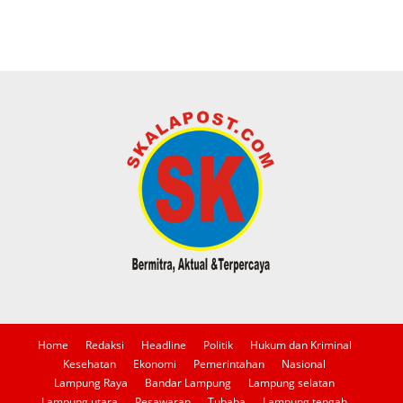
Home
Redaksi
Headline
Politik
Hukum dan Kriminal
Kesehatan
Ekonomi
Pemerintahan
Nasional
Lampung Raya
Bandar Lampung
Lampung selatan
Lampung utara
Pesawaran
Tubaba
Lampung tengah