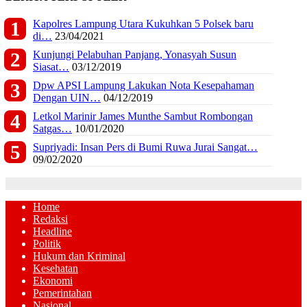
Kapolres Lampung Utara Kukuhkan 5 Polsek baru
di…
23/04/2021
Kunjungi Pelabuhan Panjang, Yonasyah Susun
Siasat…
03/12/2019
Dpw APSI Lampung Lakukan Nota Kesepahaman
Dengan UIN…
04/12/2019
Letkol Marinir James Munthe Sambut Rombongan
Satgas…
10/01/2020
Supriyadi: Insan Pers di Bumi Ruwa Jurai Sangat…
09/02/2020
Home
Redaksi
Headline
Politik
Hukum dan Kriminal
Kesehatan
Ekonomi
Pemerintahan
Nasional