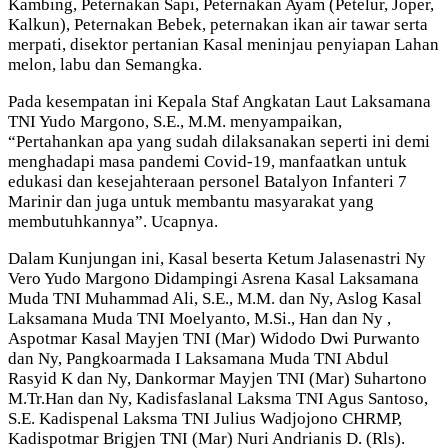
Kambing, Peternakan Sapi, Peternakan Ayam (Petelur, Joper,
Kalkun), Peternakan Bebek, peternakan ikan air tawar serta
merpati, disektor pertanian Kasal meninjau penyiapan Lahan
melon, labu dan Semangka.
Pada kesempatan ini Kepala Staf Angkatan Laut Laksamana
TNI Yudo Margono, S.E., M.M. menyampaikan,
“Pertahankan apa yang sudah dilaksanakan seperti ini demi
menghadapi masa pandemi Covid-19, manfaatkan untuk
edukasi dan kesejahteraan personel Batalyon Infanteri 7
Marinir dan juga untuk membantu masyarakat yang
membutuhkannya”. Ucapnya.
Dalam Kunjungan ini, Kasal beserta Ketum Jalasenastri Ny
Vero Yudo Margono Didampingi Asrena Kasal Laksamana
Muda TNI Muhammad Ali, S.E., M.M. dan Ny, Aslog Kasal
Laksamana Muda TNI Moelyanto, M.Si., Han dan Ny ,
Aspotmar Kasal Mayjen TNI (Mar) Widodo Dwi Purwanto
dan Ny, Pangkoarmada I Laksamana Muda TNI Abdul
Rasyid K dan Ny, Dankormar Mayjen TNI (Mar) Suhartono
M.Tr.Han dan Ny, Kadisfaslanal Laksma TNI Agus Santoso,
S.E. Kadispenal Laksma TNI Julius Wadjojono CHRMP,
Kadispotmar Brigjen TNI (Mar) Nuri Andrianis D. (Rls).