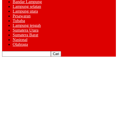
Bandar Lampung
Lampung selatan
Lampung utara
Pesawaran
Tubaba
Lampung tengah
Sumatera Utara
Sumatera Barat
Nasional
Olahraga