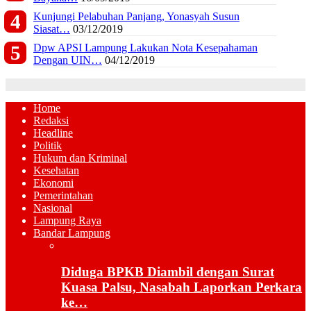
Kunjungi Pelabuhan Panjang, Yonasyah Susun
Siasat…
03/12/2019
Dpw APSI Lampung Lakukan Nota Kesepahaman
Dengan UIN…
04/12/2019
Home
Redaksi
Headline
Politik
Hukum dan Kriminal
Kesehatan
Ekonomi
Pemerintahan
Nasional
Lampung Raya
Bandar Lampung
Diduga BPKB Diambil dengan Surat
Kuasa Palsu, Nasabah Laporkan Perkara
ke…