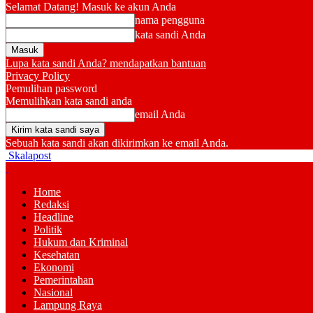
Selamat Datang! Masuk ke akun Anda
nama pengguna
kata sandi Anda
Lupa kata sandi Anda? mendapatkan bantuan
Privacy Policy
Pemulihan password
Memulihkan kata sandi anda
email Anda
Sebuah kata sandi akan dikirimkan ke email Anda.
Skalapost
Home
Redaksi
Headline
Politik
Hukum dan Kriminal
Kesehatan
Ekonomi
Pemerintahan
Nasional
Lampung Raya