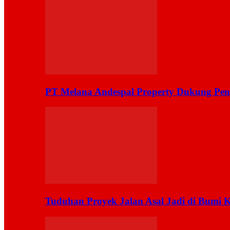
PT Melana Andespal Property Dukung Pen
Tuduhan Proyek Jalan Asal Jadi di Bumi