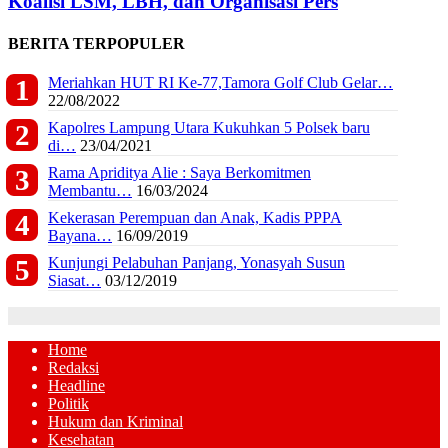
Koalisi LSM, LBH, dan Organisasi Pers
BERITA TERPOPULER
Meriahkan HUT RI Ke-77,Tamora Golf Club Gelar…
22/08/2022
Kapolres Lampung Utara Kukuhkan 5 Polsek baru
di…
23/04/2021
Rama Apriditya Alie : Saya Berkomitmen
Membantu…
16/03/2024
Kekerasan Perempuan dan Anak, Kadis PPPA
Bayana…
16/09/2019
Kunjungi Pelabuhan Panjang, Yonasyah Susun
Siasat…
03/12/2019
Home
Redaksi
Headline
Politik
Hukum dan Kriminal
Kesehatan