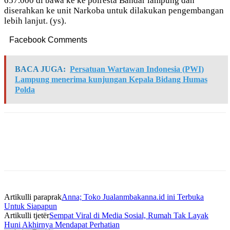
657.000 di bawa ke ke polresta Bandar lampung dan
diserahkan ke unit Narkoba untuk dilakukan pengembangan
lebih lanjut. (ys).
Facebook Comments
BACA JUGA:
Persatuan Wartawan Indonesia (PWI)
Lampung menerima kunjungan Kepala Bidang Humas
Polda
Artikulli paraprak
Anna; Toko Jualanmbakanna.id ini Terbuka
Untuk Siapapun
Artikulli tjetër
Sempat Viral di Media Sosial, Rumah Tak Layak
Huni Akhirnya Mendapat Perhatian