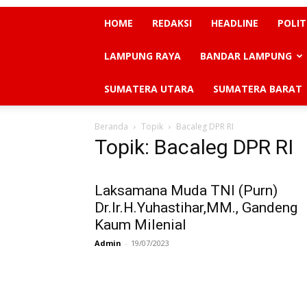
HOME
REDAKSI
HEADLINE
POLIT
LAMPUNG RAYA
BANDAR LAMPUNG
SUMATERA UTARA
SUMATERA BARAT
Beranda
Topik
Bacaleg DPR RI
Topik: Bacaleg DPR RI
Laksamana Muda TNI (Purn)
Dr.Ir.H.Yuhastihar,MM., Gandeng
Kaum Milenial
Admin
-
19/07/2023