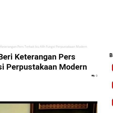
Keterangan Pers Terkait Isu Alih Fungsi Perpustakaan Modern
eri Keterangan Pers
B
gsi Perpustakaan Modern
0