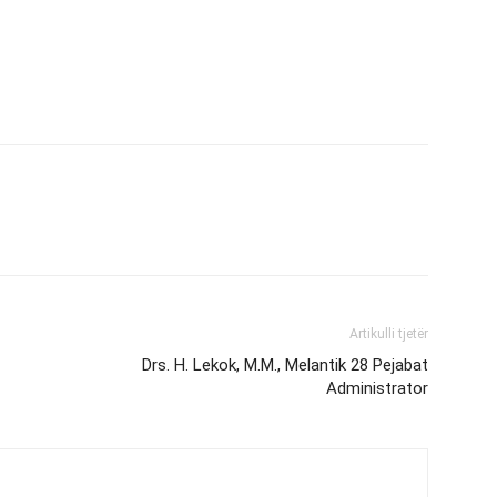
Artikulli tjetër
Drs. H. Lekok, M.M., Melantik 28 Pejabat
Administrator