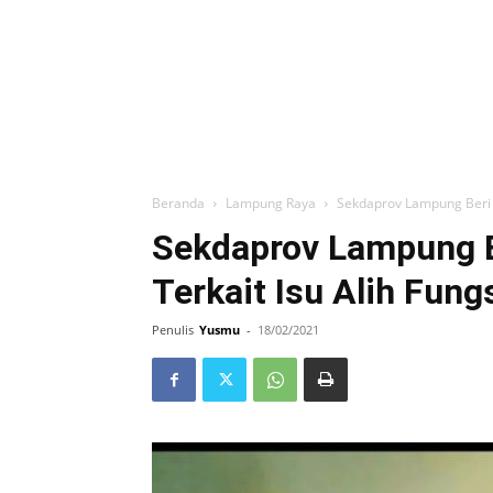
Beranda
Lampung Raya
Sekdaprov Lampung Beri 
Sekdaprov Lampung B
Terkait Isu Alih Fun
Penulis
Yusmu
-
18/02/2021