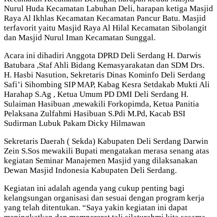
Nurul Huda Kecamatan Labuhan Deli, harapan ketiga Masjid
Raya Al Ikhlas Kecamatan Kecamatan Pancur Batu. Masjid
terfavorit yaitu Masjid Raya Al Hilal Kecamatan Sibolangit
dan Masjid Nurul Iman Kecamatan Sunggal.
Acara ini dihadiri Anggota DPRD Deli Serdang H. Darwis
Batubara ,Staf Ahli Bidang Kemasyarakatan dan SDM Drs.
H. Hasbi Nasution, Sekretaris Dinas Kominfo Deli Serdang
Safi’i Sihombing SIP MAP, Kabag Kesra Setdakab Mukti Ali
Harahap S.Ag , Ketua Umum PD DMI Deli Serdang H.
Sulaiman Hasibuan ,mewakili Forkopimda, Ketua Panitia
Pelaksana Zulfahmi Hasibuan S.Pdi M.Pd, Kacab BSI
Sudirman Lubuk Pakam Dicky Hilmawan
Sekretaris Daerah ( Sekda) Kabupaten Deli Serdang Darwin
Zein S.Sos mewakili Bupati mengatakan merasa senang atas
kegiatan Seminar Manajemen Masjid yang dilaksanakan
Dewan Masjid Indonesia Kabupaten Deli Serdang.
Kegiatan ini adalah agenda yang cukup penting bagi
kelangsungan organisasi dan sesuai dengan program kerja
yang telah ditentukan. “Saya yakin kegiatan ini dapat