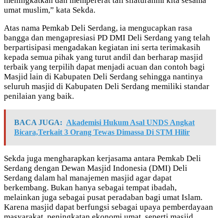
meningkatkan dan mempererat tali silaturahmi kita sesama
umat muslim,” kata Sekda.
Atas nama Pemkab Deli Serdang, ia mengucapkan rasa
bangga dan mengapresiasi PD DMI Deli Serdang yang telah
berpartisipasi mengadakan kegiatan ini serta terimakasih
kepada semua pihak yang turut andil dan berharap masjid
terbaik yang terpilih dapat menjadi acuan dan contoh bagi
Masjid lain di Kabupaten Deli Serdang sehingga nantinya
seluruh masjid di Kabupaten Deli Serdang memiliki standar
penilaian yang baik.
BACA JUGA:
Akademisi Hukum Asal UNDS Angkat
Bicara,Terkait 3 Orang Tewas Dimassa Di STM Hilir
Sekda juga mengharapkan kerjasama antara Pemkab Deli
Serdang dengan Dewan Masjid Indonesia (DMI) Deli
Serdang dalam hal manajemen masjid agar dapat
berkembang. Bukan hanya sebagai tempat ibadah,
melainkan juga sebagai pusat peradaban bagi umat Islam.
Karena masjid dapat berfungsi sebagai upaya pemberdayaan
masyarakat, peningkatan ekonomi umat, seperti masjid