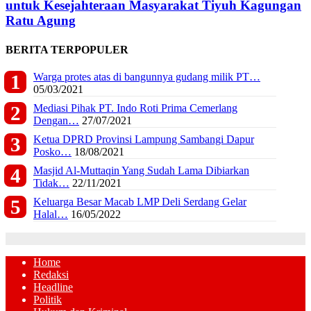
untuk Kesejahteraan Masyarakat Tiyuh Kagungan
Ratu Agung
BERITA TERPOPULER
Warga protes atas di bangunnya gudang milik PT…
05/03/2021
Mediasi Pihak PT. Indo Roti Prima Cemerlang
Dengan…
27/07/2021
Ketua DPRD Provinsi Lampung Sambangi Dapur
Posko…
18/08/2021
Masjid Al-Muttaqin Yang Sudah Lama Dibiarkan
Tidak…
22/11/2021
Keluarga Besar Macab LMP Deli Serdang Gelar
Halal…
16/05/2022
Home
Redaksi
Headline
Politik