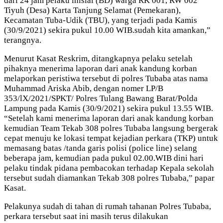
dari 24 jam pelaku inisial (BD) warga RK 001, RW 002
Tiyuh (Desa) Karta Tanjung Selamat (Pemekaran),
Kecamatan Tuba-Udik (TBU), yang terjadi pada Kamis
(30/9/2021) sekira pukul 10.00 WIB.sudah kita amankan,”
terangnya.
Menurut Kasat Reskrim, ditangkapnya pelaku setelah
pihaknya menerima laporan dari anak kandung korban
melaporkan peristiwa tersebut di polres Tubaba atas nama
Muhammad Ariska Abib, dengan nomer LP/B
353/lX/2021/SPKT/ Polres Tulang Bawang Barat/Polda
Lampung pada Kamis (30/9/2021) sekira pukul 13.55 WIB.
“Setelah kami menerima laporan dari anak kandung korban
kemudian Team Tekab 308 polres Tubaba langsung bergerak
cepat menuju ke lokasi tempat kejadian perkara (TKP) untuk
memasang batas /tanda garis polisi (police line) selang
beberapa jam, kemudian pada pukul 02.00.WIB dini hari
pelaku tindak pidana pembacokan terhadap Kepala sekolah
tersebut sudah diamankan Tekab 308 polres Tubaba,” papar
Kasat.
Pelakunya sudah di tahan di rumah tahanan Polres Tubaba,
perkara tersebut saat ini masih terus dilakukan