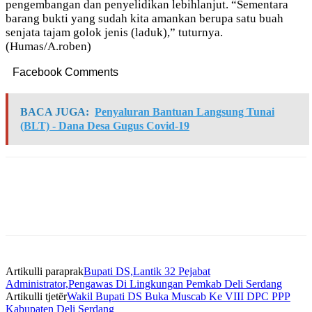
pengembangan dan penyelidikan lebihlanjut. “Sementara
barang bukti yang sudah kita amankan berupa satu buah
senjata tajam golok jenis (laduk),” tuturnya.
(Humas/A.roben)
Facebook Comments
BACA JUGA:
Penyaluran Bantuan Langsung Tunai
(BLT) - Dana Desa Gugus Covid-19
Artikulli paraprak
Bupati DS,Lantik 32 Pejabat
Administrator,Pengawas Di Lingkungan Pemkab Deli Serdang
Artikulli tjetër
Wakil Bupati DS Buka Muscab Ke VIII DPC PPP
Kabupaten Deli Serdang