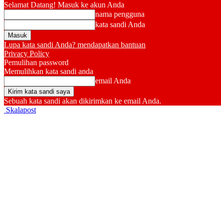
Selamat Datang! Masuk ke akun Anda
nama pengguna
kata sandi Anda
Lupa kata sandi Anda? mendapatkan bantuan
Privacy Policy
Pemulihan password
Memulihkan kata sandi anda
email Anda
Sebuah kata sandi akan dikirimkan ke email Anda.
Skalapost