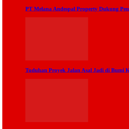
PT Melana Andespal Property Dukung Pen
Tuduhan Proyek Jalan Asal Jadi di Bumi