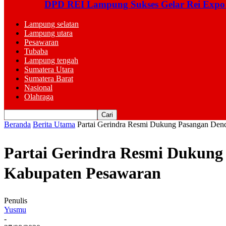
DPD REI Lampung Sukses Gelar Rei Expo
Lampung selatan
Lampung utara
Pesawaran
Tubaba
Lampung tengah
Sumatera Utara
Sumatera Barat
Nasional
Olahraga
Beranda
Berita Utama
Partai Gerindra Resmi Dukung Pasangan Den
Partai Gerindra Resmi Dukun
Kabupaten Pesawaran
Penulis
Yusmu
-