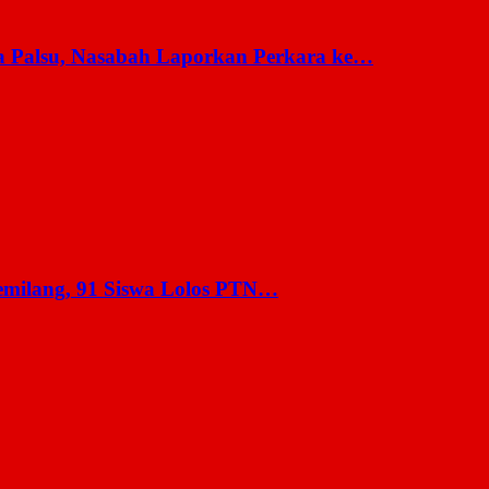
a Palsu, Nasabah Laporkan Perkara ke…
milang, 91 Siswa Lolos PTN…