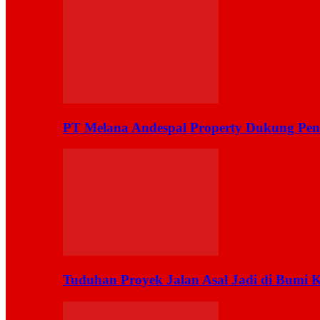
PT Melana Andespal Property Dukung Pen
Tuduhan Proyek Jalan Asal Jadi di Bumi