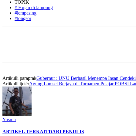
TOPIK
# Hujan di lampung
#lempasing
#longsor
Artikulli paraprak
Gubernur : UNU Berhasil Menempa Insan Cendekia 
Artikulli tjetër
Agung Lamsel Berjaya di Turnamen Pelajar POBSI L
Yusmu
ARTIKEL TERKAIT
DARI PENULIS