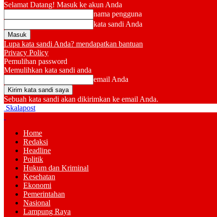
Selamat Datang! Masuk ke akun Anda
nama pengguna
kata sandi Anda
Lupa kata sandi Anda? mendapatkan bantuan
Privacy Policy
Pemulihan password
Memulihkan kata sandi anda
email Anda
Sebuah kata sandi akan dikirimkan ke email Anda.
Skalapost
Home
Redaksi
Headline
Politik
Hukum dan Kriminal
Kesehatan
Ekonomi
Pemerintahan
Nasional
Lampung Raya