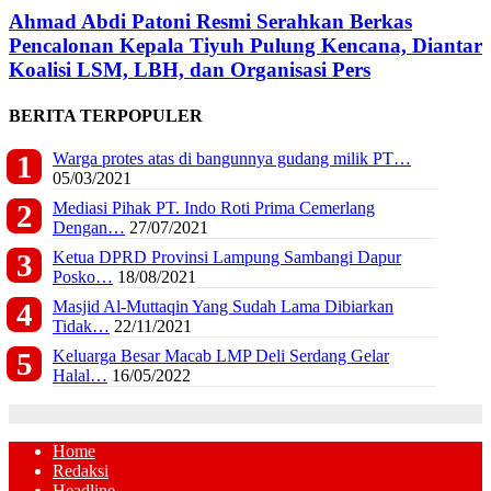
Ahmad Abdi Patoni Resmi Serahkan Berkas
Pencalonan Kepala Tiyuh Pulung Kencana, Diantar
Koalisi LSM, LBH, dan Organisasi Pers
BERITA TERPOPULER
Warga protes atas di bangunnya gudang milik PT…
05/03/2021
Mediasi Pihak PT. Indo Roti Prima Cemerlang
Dengan…
27/07/2021
Ketua DPRD Provinsi Lampung Sambangi Dapur
Posko…
18/08/2021
Masjid Al-Muttaqin Yang Sudah Lama Dibiarkan
Tidak…
22/11/2021
Keluarga Besar Macab LMP Deli Serdang Gelar
Halal…
16/05/2022
Home
Redaksi
Headline