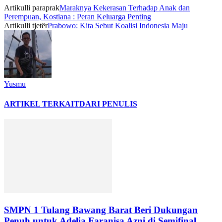
Artikulli paraprak
Maraknya Kekerasan Terhadap Anak dan
Perempuan, Kostiana : Peran Keluarga Penting
Artikulli tjetër
Prabowo: Kita Sebut Koalisi Indonesia Maju
Yusmu
ARTIKEL TERKAIT
DARI PENULIS
SMPN 1 Tulang Bawang Barat Beri Dukungan
Penuh untuk Adelia Faranisa Azni di Semifinal