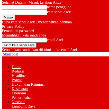
Selamat Datang! Masuk ke akun Anda
nama pengguna
kata sandi Anda
Lupa kata sandi Anda? mendapatkan bantuan
Privacy Policy
Pemulihan password
Memulihkan kata sandi anda
email Anda
Sebuah kata sandi akan dikirimkan ke email Anda.
Skalapost
Home
Redaksi
Headline
Politik
Hukum dan Kriminal
Kesehatan
Ekonomi
Pemerintahan
Nasional
Lampung Raya