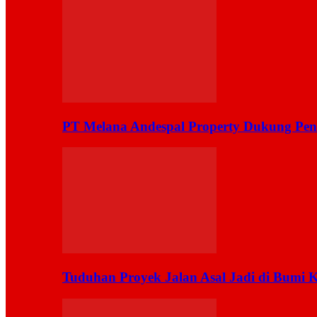
PT Melana Andespal Property Dukung Pen
Tuduhan Proyek Jalan Asal Jadi di Bumi