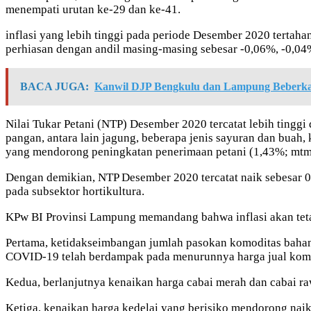
menempati urutan ke-29 dan ke-41.
inflasi yang lebih tinggi pada periode Desember 2020 tertaha
perhiasan dengan andil masing-masing sebesar -0,06%, -0,04%
BACA JUGA:
Kanwil DJP Bengkulu dan Lampung Beberkan
Nilai Tukar Petani (NTP) Desember 2020 tercatat lebih tingg
pangan, antara lain jagung, beberapa jenis sayuran dan buah, 
yang mendorong peningkatan penerimaan petani (1,43%; mtm). M
Dengan demikian, NTP Desember 2020 tercatat naik sebesar 0,
pada subsektor hortikultura.
KPw BI Provinsi Lampung memandang bahwa inflasi akan tetap 
Pertama, ketidakseimbangan jumlah pasokan komoditas bahan
COVID-19 telah berdampak pada menurunnya harga jual kom
Kedua, berlanjutnya kenaikan harga cabai merah dan cabai r
Ketiga, kenaikan harga kedelai yang berisiko mendorong nai