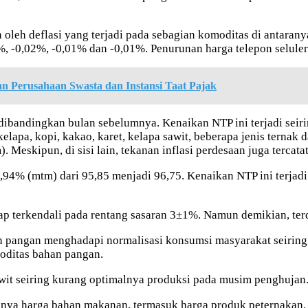
n oleh deflasi yang terjadi pada sebagian komoditas di antaran
, -0,02%, -0,01% dan -0,01%. Penurunan harga telepon seluler 
 Perusahaan Swasta dan Instansi Taat Pajak
i dibandingkan bulan sebelumnya. Kenaikan NTP ini terjadi se
kelapa, kopi, kakao, karet, kelapa sawit, beberapa jenis ternak
eskipun, di sisi lain, tekanan inflasi perdesaan juga tercata
94% (mtm) dari 95,85 menjadi 96,75. Kenaikan NTP ini terjadi
terkendali pada rentang sasaran 3±1%. Namun demikian, terdapa
 pangan menghadapi normalisasi konsumsi masyarakat seiring
oditas bahan pangan.
awit seiring kurang optimalnya produksi pada musim penghujan
knya harga bahan makanan, termasuk harga produk peternakan.