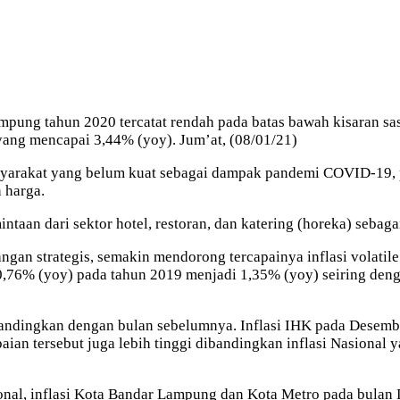
ung tahun 2020 tercatat rendah pada batas bawah kisaran sasa
ang mencapai 3,44% (yoy). Jum’at, (08/01/21)
asyarakat yang belum kuat sebagai dampak pandemi COVID-19, 
 harga.
ntaan dari sektor hotel, restoran, dan katering (horeka) se
n strategis, semakin mendorong tercapainya inflasi volatile f
ri 0,76% (yoy) pada tahun 2019 menjadi 1,35% (yoy) seiring de
ndingkan dengan bulan sebelumnya. Inflasi IHK pada Desember
an tersebut juga lebih tinggi dibandingkan inflasi Nasional y
asional, inflasi Kota Bandar Lampung dan Kota Metro pada bul