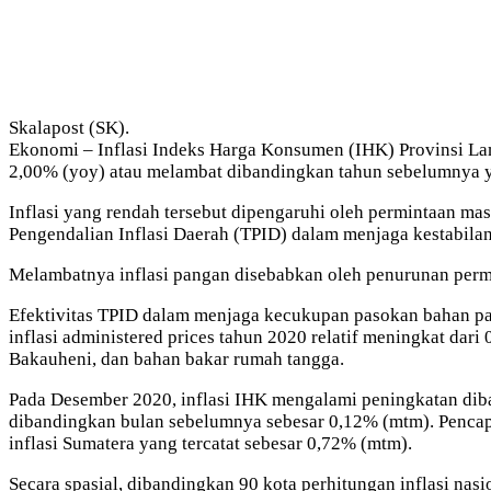
Skalapost (SK).
Ekonomi – Inflasi Indeks Harga Konsumen (IHK) Provinsi Lamp
2,00% (yoy) atau melambat dibandingkan tahun sebelumnya y
Inflasi yang rendah tersebut dipengaruhi oleh permintaan m
Pengendalian Inflasi Daerah (TPID) dalam menjaga kestabilan
Melambatnya inflasi pangan disebabkan oleh penurunan permi
Efektivitas TPID dalam menjaga kecukupan pasokan bahan panga
inflasi administered prices tahun 2020 relatif meningkat da
Bakauheni, dan bahan bakar rumah tangga.
Pada Desember 2020, inflasi IHK mengalami peningkatan diba
dibandingkan bulan sebelumnya sebesar 0,12% (mtm). Pencapai
inflasi Sumatera yang tercatat sebesar 0,72% (mtm).
Secara spasial, dibandingkan 90 kota perhitungan inflasi n