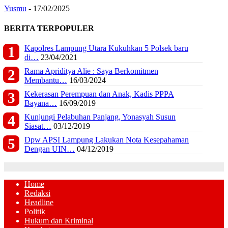
Yusmu
-
17/02/2025
BERITA TERPOPULER
Kapolres Lampung Utara Kukuhkan 5 Polsek baru
di…
23/04/2021
Rama Apriditya Alie : Saya Berkomitmen
Membantu…
16/03/2024
Kekerasan Perempuan dan Anak, Kadis PPPA
Bayana…
16/09/2019
Kunjungi Pelabuhan Panjang, Yonasyah Susun
Siasat…
03/12/2019
Dpw APSI Lampung Lakukan Nota Kesepahaman
Dengan UIN…
04/12/2019
Home
Redaksi
Headline
Politik
Hukum dan Kriminal