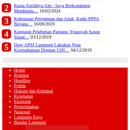
Rama Apriditya Alie : Saya Berkomitmen
Membantu…
16/03/2024
Kekerasan Perempuan dan Anak, Kadis PPPA
Bayana…
16/09/2019
Kunjungi Pelabuhan Panjang, Yonasyah Susun
Siasat…
03/12/2019
Dpw APSI Lampung Lakukan Nota
Kesepahaman Dengan UIN…
04/12/2019
Home
Redaksi
Headline
Politik
Hukum dan Kriminal
Kesehatan
Ekonomi
Pemerintahan
Nasional
Lampung Raya
Bandar Lampung