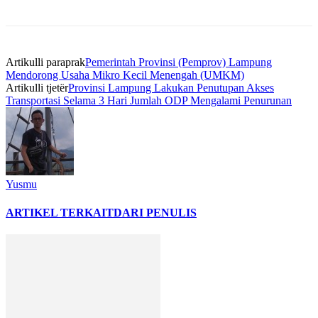
Artikulli paraprak
Pemerintah Provinsi (Pemprov) Lampung
Mendorong Usaha Mikro Kecil Menengah (UMKM)
Artikulli tjetër
Provinsi Lampung Lakukan Penutupan Akses
Transportasi Selama 3 Hari Jumlah ODP Mengalami Penurunan
Yusmu
ARTIKEL TERKAIT
DARI PENULIS